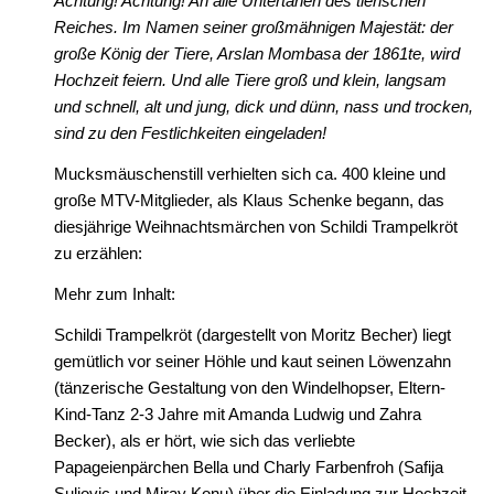
Achtung! Achtung! An alle Untertanen des tierischen
Reiches. Im Namen seiner großmähnigen Majestät: der
große König der Tiere, Arslan Mombasa der 1861te, wird
Hochzeit feiern. Und alle Tiere groß und klein, langsam
und schnell, alt und jung, dick und dünn, nass und trocken,
sind zu den Festlichkeiten eingeladen!
Mucksmäuschenstill verhielten sich ca. 400 kleine und
große MTV-Mitglieder, als Klaus Schenke begann, das
diesjährige Weihnachtsmärchen von Schildi Trampelkröt
zu erzählen:
Mehr zum Inhalt:
Schildi Trampelkröt (dargestellt von Moritz Becher) liegt
gemütlich vor seiner Höhle und kaut seinen Löwenzahn
(tänzerische Gestaltung von den Windelhopser, Eltern-
Kind-Tanz 2-3 Jahre mit Amanda Ludwig und Zahra
Becker), als er hört, wie sich das verliebte
Papageienpärchen Bella und Charly Farbenfroh (Safija
Suljovic und Miray Konu) über die Einladung zur Hochzeit