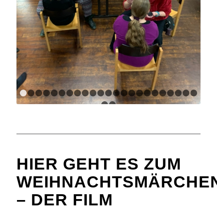
1
2
3
4
5
6
7
8
9
10
11
12
13
14
15
16
17
18
1
24
25
HIER
GEHT ES ZUM
WEIHNACHTSMÄRCHE
– DER FILM