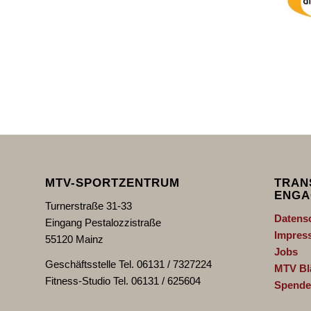
MTV-SPORTZENTRUM
TRAN
ENGA
Turnerstraße 31-33
Datens
Eingang Pestalozzistraße
Impres
55120 Mainz
Jobs
Geschäftsstelle Tel. 06131 / 7327224
MTV Bl
Fitness-Studio Tel. 06131 / 625604
Spende