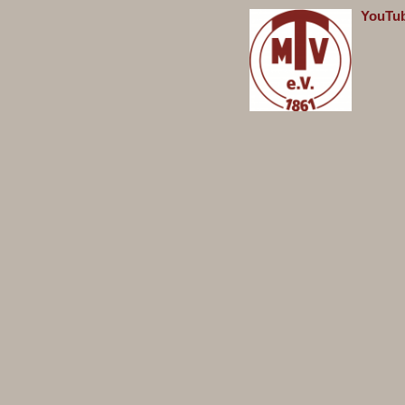
You
Tu