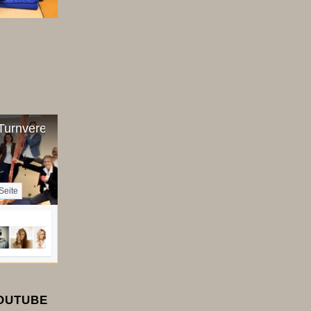
urnverein 1861 eV
Seite
YOUTUBE