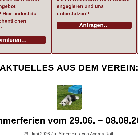
ngebot
engagieren und uns
 Hier findest du
unterstützen?
chentlichen
Anfragen…
:
ormieren…
AKTUELLES AUS DEM VEREIN
merferien vom 29.06. – 08.08.2
/
/
29. Juni 2026
in
Allgemein
von
Andrea Roth