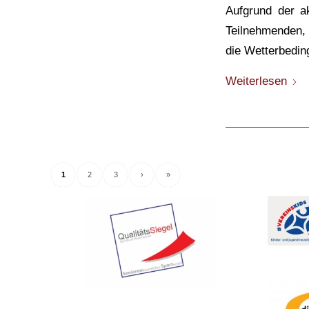
Aufgrund der ak
Teilnehmenden,
die Wetterbedi
Weiterlesen
1
2
3
›
»