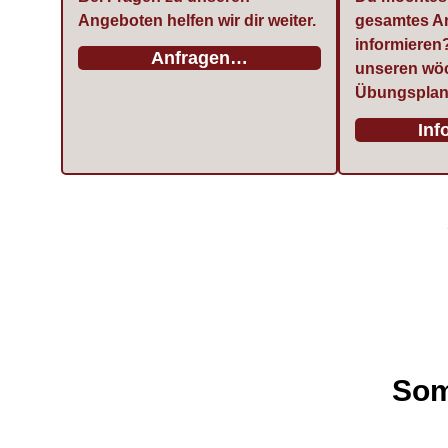
Angeboten helfen wir dir weiter.
gesamtes A
informieren?
Anfragen…
unseren wö
Übungsplan
Inf
Som