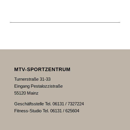
MTV-SPORTZENTRUM
Turnerstraße 31-33
Eingang Pestalozzistraße
55120 Mainz
Geschäftsstelle Tel. 06131 / 7327224
Fitness-Studio Tel. 06131 / 625604