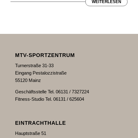
WEITERLESEN
MTV-SPORTZENTRUM
Turnerstraße 31-33
Eingang Pestalozzistraße
55120 Mainz
Geschäftsstelle Tel. 06131 / 7327224
Fitness-Studio Tel. 06131 / 625604
EINTRACHTHALLE
Hauptstraße 51