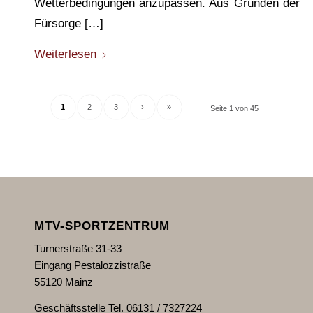
Wetterbedingungen anzupassen. Aus Gründen der
Fürsorge […]
Weiterlesen
1
2
3
›
»
Seite 1 von 45
MTV-SPORTZENTRUM
Turnerstraße 31-33
Eingang Pestalozzistraße
55120 Mainz
Geschäftsstelle Tel. 06131 / 7327224