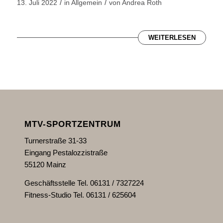
/
/
13. Juli 2022
in
Allgemein
von
Andrea Roth
WEITERLESEN
MTV-SPORTZENTRUM
Turnerstraße 31-33
Eingang Pestalozzistraße
55120 Mainz
Geschäftsstelle Tel. 06131 / 7327224
Fitness-Studio Tel. 06131 / 625604