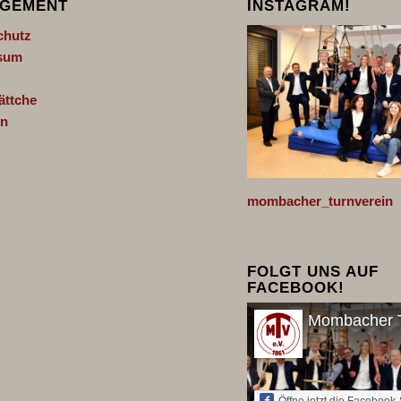
GEMENT
INSTAGRAM!
chutz
sum
ättche
n
mombacher_turnverein
FOLGT UNS AUF
FACEBOOK!
Mombacher T