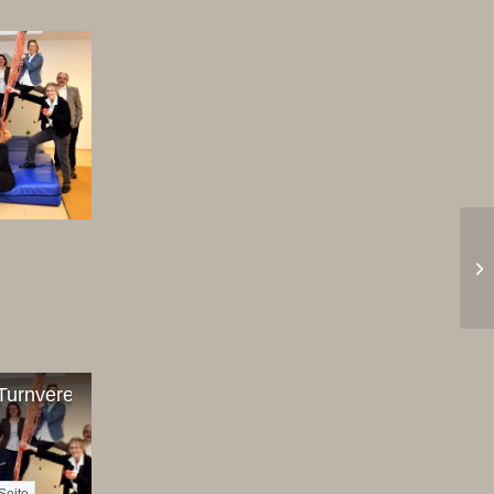
urnverein 1861 eV