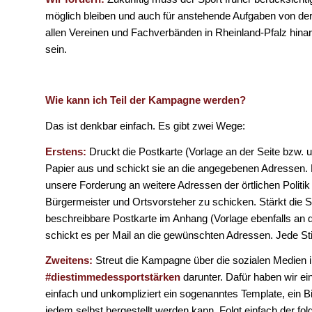
möglich bleiben und auch für anstehende Aufgaben von der P
allen Vereinen und Fachverbänden in Rheinland-Pfalz hinarb
sein.
Wie kann ich Teil der Kampagne werden?
Das ist denkbar einfach. Es gibt zwei Wege:
Erstens:
Druckt die Postkarte (Vorlage an der Seite bzw. u
Papier aus und schickt sie an die angegebenen Adressen. 
unsere Forderung an weitere Adressen der örtlichen Politi
Bürgermeister und Ortsvorsteher zu schicken. Stärkt die St
beschreibbare Postkarte im Anhang (Vorlage ebenfalls an d
schickt es per Mail an die gewünschten Adressen. Jede Sti
Zweitens:
Streut die Kampagne über die sozialen Medien 
#diestimmedessportstärken
darunter. Dafür haben wir ei
einfach und unkompliziert ein sogenanntes Template, ein B
jedem selbst hergestellt werden kann. Folgt einfach der fol