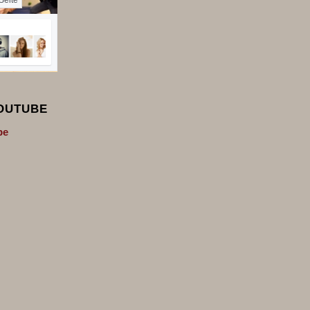
Seite
YOUTUBE
be