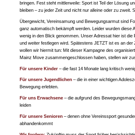
bringen. Fest steht mittlerweile: Sport ist Teil der Lösun
bleiben – zu jeder Zeit und nicht nur alleine oder zu zweit.
Übergewicht, Vereinsamung und Bewegungsarmut sind Folg
ganz automatisch bekämpft werden. Leider wurden diese
wenig in den Blick genommen. Unser Adressat hier ist die 
und weiter festlegen wird. Spätestens JETZT ist es an der
wollen wir hiermit tun: Mit dieser Kampagne des organisiert
Mainz Move zusammengeschlossen haben, stellen wir zus
Für unsere Kinder
– die fast 14 Monate lang kritisch wen
Für unsere Jugendlichen
– die in einer wichtigen Adoles
Bewegung erlebten.
Für uns Erwachsene
– die aufgrund des Bewegungsmangel
leiden
Für unsere Senioren
– denen ohne Vereinssport gesunderh
abhandenkommt
Wir fordern:
Zukünftig muss der Sport früher berücksichtig