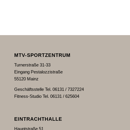
MTV-SPORTZENTRUM
Turnerstraße 31-33
Eingang Pestalozzistraße
55120 Mainz
Geschäftsstelle Tel. 06131 / 7327224
Fitness-Studio Tel. 06131 / 625604
EINTRACHTHALLE
Hauptstraße 51